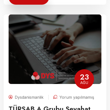
23
AĞU
Dysdanismanlik
Yorum yapılmamış
TÜRSAB A Grubu Seyahat