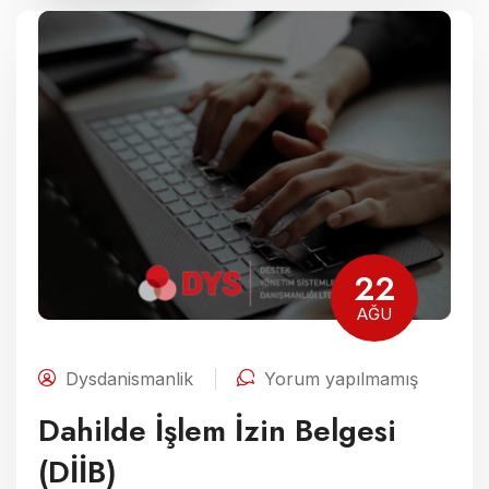
22
AĞU
Dysdanismanlik
Yorum yapılmamış
Dahilde İşlem İzin Belgesi
(DİİB)