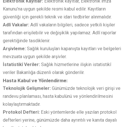
Elektronik Kayıtlar:
Elektronik kayıtlar, Elektronik İmza
Kanunu’na uygun şekilde resmi kabul edilir. Kayıtların
güvenliği için gerekli teknik ve idari tedbirler alınmalıdır.
Adlî Vakalar:
Adlî vakaların bilgileri, sadece yetkili kişiler
tarafından erişilebilir ve değişiklik yapılamaz. Adlî raporlar
gerektiğinde tasdiklenir.
Arşivleme:
Sağlık kuruluşları kapanışta kayıtları ve belgeleri
mevzuata uygun şekilde arşivler.
İstatistikî Veriler:
Sağlık hizmetlerine ilişkin istatistikî
veriler Bakanlığa düzenli olarak gönderilir.
Hasta Kabul ve Yönlendirme:
Teknolojik Gelişmeler:
Günümüzde teknolojik veri girişi ve
randevu planlaması, hasta kabulünü ve yönlendirilmesini
kolaylaştırmaktadır.
Protokol Defteri:
Eski yöntemlerde elle yazılan protokol
defterleri yerine, günümüzde daha ayrıntılı ve kanıta dayalı