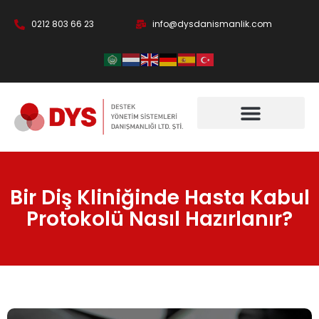
0212 803 66 23
info@dysdanismanlik.com
Bir Diş Kliniğinde Hasta Kabul
Protokolü Nasıl Hazırlanır?