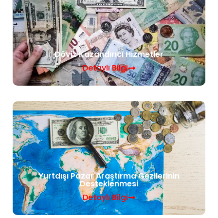
Döviz Kazandırıcı Hizmetler
Detaylı Bilgi
Yurtdışı Pazar Araştırma Gezilerinin
Desteklenmesi
Detaylı Bilgi