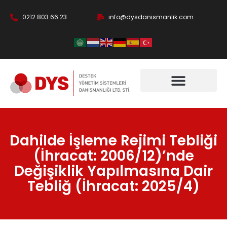
0212 803 66 23
info@dysdanismanlik.com
Dahilde İşleme Rejimi Tebliği
(İhracat: 2006/12)’nde
Değişiklik Yapılmasına Dair
Tebliğ (İhracat: 2025/4)