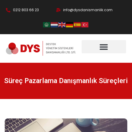
0212 803 66 23
info@dysdanismanlik.com
Süreç Pazarlama Danışmanlık Süreçleri