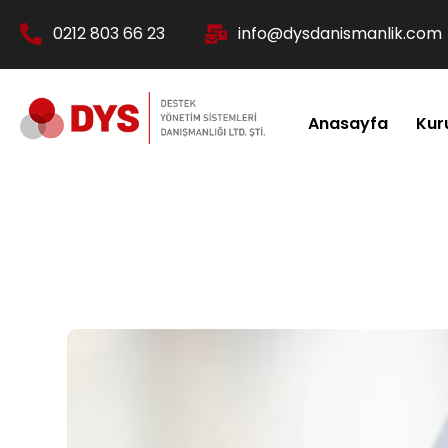
0212 803 66 23
info@dysdanismanlik.com
Anasayfa
Kur