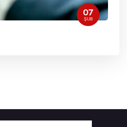
07
ŞUB